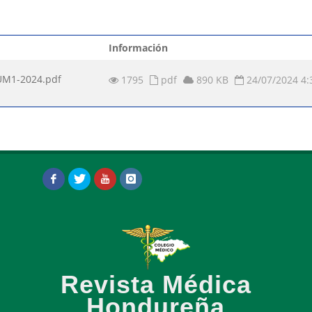
Información
M1-2024.pdf
1795
pdf
890 KB
24/07/2024 4
Revista Médica
Hondureña