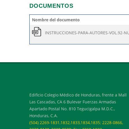
DOCUMENTOS
Nombre del documento
INSTRUCCIONES-PARA-AUTORES-VOL.92-NU
Edificio Colegio Médico de Honduras, frente a Mall
Las Cascadas, CA 6 Bulevar Fuerzas Armadas
Apartado Postal No. 810 Tegucigalpa M.D.C.,
Honduras, C.A.
(504) 2269-1831,1832,1833,1834,1835; 2228-0866,