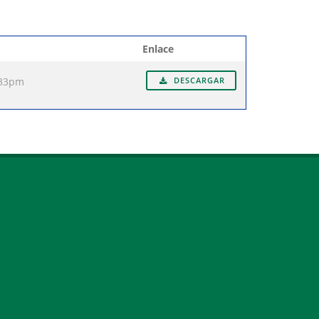
Enlace
:33pm
DESCARGAR